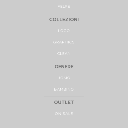
FELPE
COLLEZIONI
LOGO
GRAPHICS
CLEAN
GENERE
UOMO
BAMBINO
OUTLET
ON SALE