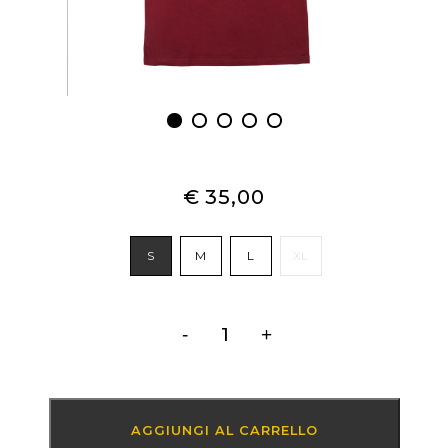
€
35,00
S
M
L
XL
Quantity
AGGIUNGI AL CARRELLO