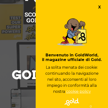
X
SCOPRI L'UNIVERSO
GOLD ENTERPRISE
Benvenuto in GoldWorld,
il magazine ufficiale di Gold.
La solita menata dei cookie:
continuando la navigazione
nel sito, acconsenti al loro
impiego in conformità alla
nostra
cookie policy
0