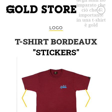
degli anni ho
imparato che
ciò che è
importante
in una t-shirt
è gold
LOGO
T-SHIRT BORDEAUX
"STICKERS"